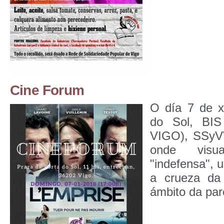
Cine Forum
O día 7 de x
do Sol, BIS
VIGO), SSyVV
onde visu
"indefensa", 
a crueza da 
ámbito da pare