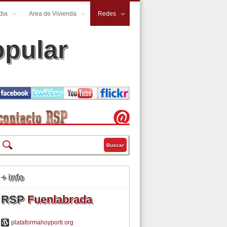
dia
Area de Vivienda
Redes
opular
Buscar
Formulario de búsqueda
+ info
RSP
Fuenlabrada
plataformahoyporti.org