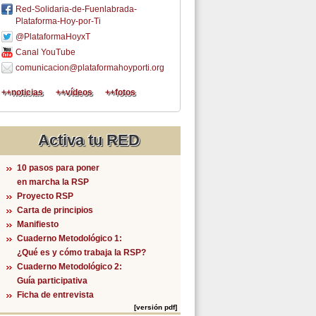
Red-Solidaria-de-Fuenlabrada-
Plataforma-Hoy-por-Ti
@PlataformaHoyxT
Canal YouTube
comunicacion@plataformahoyporti.org
++noticias
++vídeos
++fotos
Activa tu RED
10 pasos para poner
en marcha la RSP
Proyecto RSP
Carta de principios
Manifiesto
Cuaderno Metodológico 1:
¿Qué es y cómo trabaja la RSP?
Cuaderno Metodológico 2:
Guía participativa
Ficha de entrevista
[versión pdf]