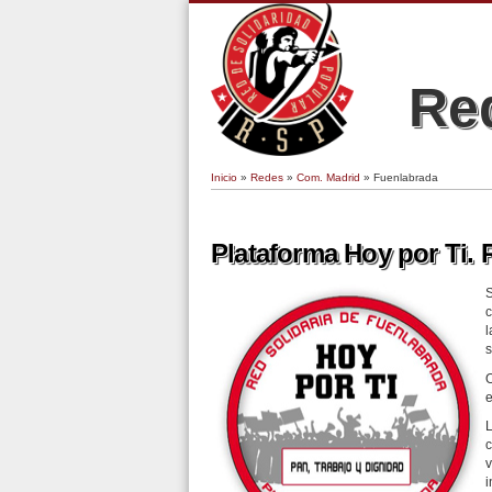
Red
Inicio
»
Redes
»
Com. Madrid
» Fuenlabrada
Se encuentra usted aquí
Páginas
Plataforma Hoy por Ti. 
S
c
l
s
O
e
L
c
v
i