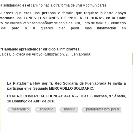
a solidaridad es el camino hacia otra forma de vivir y comunicarse.
Si crees que eres una persona o familia que requiere nuestro apoyo
informate los LUNES O VIERNES DE 19:30 A 21 HORAS en la Calle
yo
. No olvides venir acompañadx de copia de DNI, Libro de familia, Certificado
do del paro o si quieres bien pedir más información en
 "Hablando aprendemos" dirigido a inmigrantes.
ajos Biblioteca del Arroyo (c/Ilustración, 2, Fuenlabrada)
La Plataforma Hoy por Ti, Red Solidaria de Fuenlabrada te invita
a
participar en el Segundo MERCADILLO SOLIDARIO.
CENTRO COMERCIAL FUENLABRADA -2. Días, 8 Viernes, 9 Sábado,
10 Domingo de Abril de 2016.
mercadillo
solidario
madrid
plataforma hoy por ti