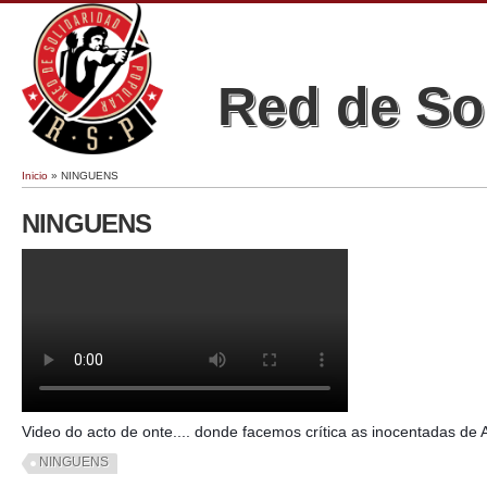
Red de So
Inicio
» NINGUENS
Se encuentra usted aquí
NINGUENS
Inocentada Vigo 28/12/2017
Video do acto de onte.... donde facemos crítica as inocentadas de A
NINGUENS