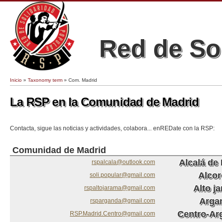
Red de So
Inicio
»
Taxonomy term
» Com. Madrid
Se encuentra usted aquí
La RSP en la Comunidad de Madrid
Contacta, sigue las noticias y actividades, colabora... enREDate con la RSP:
Comunidad de Madrid
Alcalá de
rspalcala@outlook.com
Alco
soli.popular@gmail.com
Alto j
rspaltojarama@gmail.com
Arga
rsparganda@gmail.com
Centro-Ar
RSP.Madrid.Centro@gmail.com