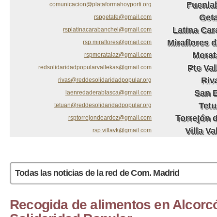
Fuenla
comunicacion@plataformahoyporti.org
Get
rspgetafe@gmail.com
Latina Ca
rsplatinacarabanchel@gmail.com
Miraflores d
rsp.miraflores@gmail.com
Morat
rspmoratalaz@gmail.com
Pte Val
redsolidaridadpopularvallekas@gmail.com
Riv
rivas@reddesolidaridadpopular.org
San 
laenredaderablasca@gmail.com
Tet
tetuan@reddesolidaridadpopular.org
Torrejón 
rsptorrejondeardoz@gmail.com
Villa Va
rsp.villavk@gmail.com
Páginas
Todas las noticias de la red de Com. Madrid
Recogida de alimentos en Alcorcó