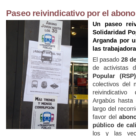
Paseo reivindicativo por el abono
Un paseo reiv
Solidaridad Po
Arganda por u
las trabajado
El pasado
28 de
de activistas
Popular (RSP
colectivos del
reivindicativ
Argabús hasta 
largo del recor
favor del
abono
público de cal
los y las ve