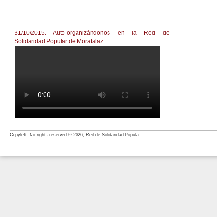
31/10/2015. Auto-organizándonos en la Red de
Solidaridad Popular de Moratalaz
Auto-organizándonos en el Red. Sábado 31. ¡NO 
Copyleft: No rights reserved © 2026, Red de Solidaridad Popular