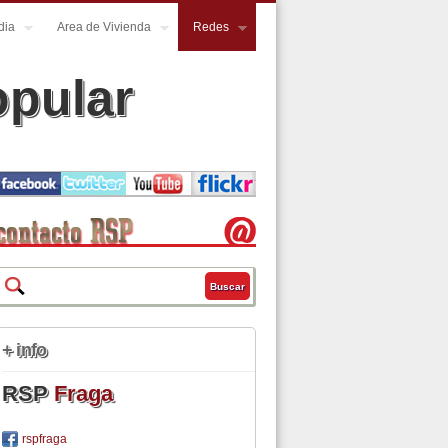
dia
Area de Vivienda
Redes
opular
Buscar
Formulario de búsqueda
+ info
RSP
Fraga
rspfraga