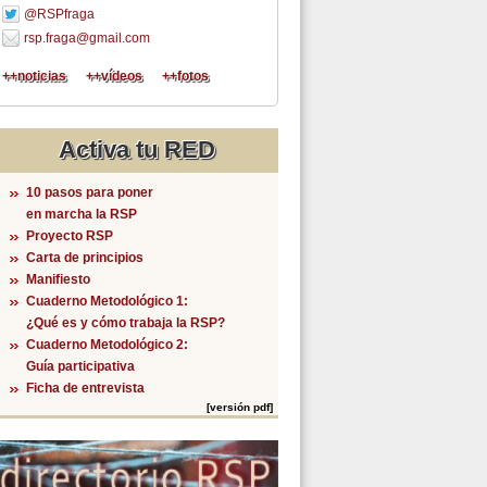
@RSPfraga
rsp.fraga@gmail.com
++noticias
++vídeos
++fotos
Activa tu RED
10 pasos para poner
en marcha la RSP
Proyecto RSP
Carta de principios
Manifiesto
Cuaderno Metodológico 1:
¿Qué es y cómo trabaja la RSP?
Cuaderno Metodológico 2:
Guía participativa
Ficha de entrevista
[versión pdf]