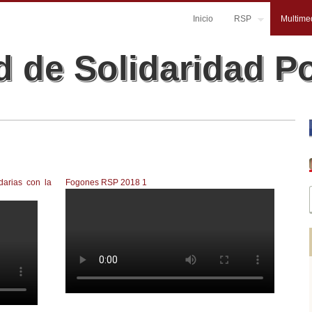
Inicio
RSP
Multime
 de Solidaridad P
arias con la
Fogones RSP 2018 1
Fogones RSP 2018 1
CIAL