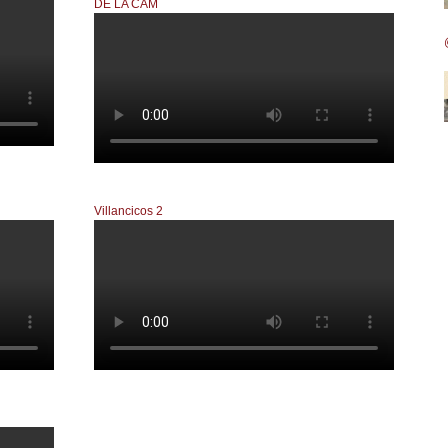
DE LA CAM
1524353391010606
Villancicos 2
 cadenas...
Ande, ande, ande que esto es una estafa...