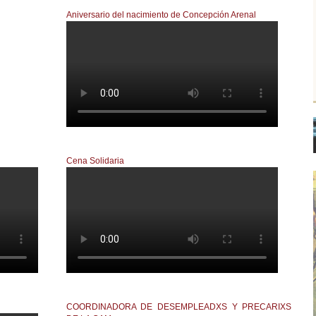
Aniversario del nacimiento de Concepción Arenal
Acto por Concepcion Arenal en Vigo. 31/01/2
Cena Solidaria
1920567137971958
COORDINADORA DE DESEMPLEADXS Y PRECARIXS