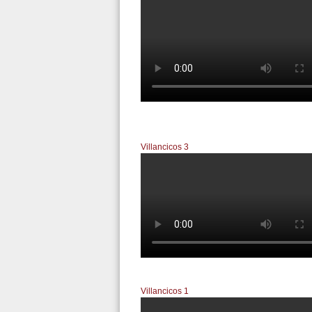
Inocentada Vigo 28/12/2017
Villancicos 3
Lucha, grita, piensa, rompe tus
Villancicos 1