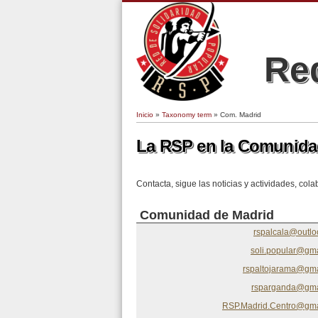
Red
Inicio
»
Taxonomy term
» Com. Madrid
Se encuentra usted aquí
La RSP en la Comunida
Contacta, sigue las noticias y actividades, col
Comunidad de Madrid
rspalcala@outl
soli.popular@gm
rspaltojarama@gma
rsparganda@gma
RSP.Madrid.Centro@gma