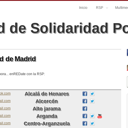
Inicio
RSP
Multime
 de Solidaridad P
d de Madrid
abora... enREDate con la RSP:
Alcalá de Henares
ook.com
Alcorcón
ail.com
Alto jarama
il.com
Arganda
il.com
Centro-Arganzuela
il.com