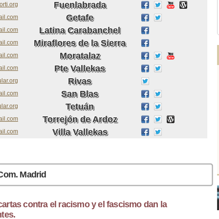
Fuenlabrada
rti.org
Getafe
il.com
Latina Carabanchel
ail.com
Miraflores de la Sierra
ail.com
Moratalaz
il.com
Pte Vallekas
ail.com
Rivas
lar.org
San Blas
il.com
Tetuán
lar.org
Torrejón de Ardoz
ail.com
Villa Vallekas
ail.com
 Com. Madrid
rtas contra el racismo y el fascismo dan la
tes.