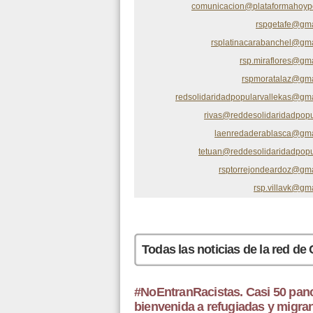
comunicacion@plataformahoypo
rspgetafe@gma
rsplatinacarabanchel@gm
rsp.miraflores@gm
rspmoratalaz@gma
redsolidaridadpopularvallekas@gm
rivas@reddesolidaridadpopu
laenredaderablasca@gma
tetuan@reddesolidaridadpopu
rsptorrejondeardoz@gm
rsp.villavk@gm
Páginas
Todas las noticias de la red de
#NoEntranRacistas. Casi 50 panca
bienvenida a refugiadas y migran