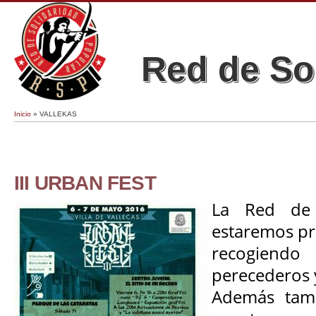
Red de So
Inicio
» VALLEKAS
Se encuentra usted aquí
III URBAN FEST
La Red de 
estaremos pre
recogien
perecederos y
Además tam