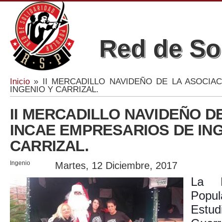
Red de So
Inicio
» II MERCADILLO NAVIDEÑO DE LA ASOCIA
Se encuentra usted aquí
INGENIO Y CARRIZAL.
II MERCADILLO NAVIDEÑO D
INCAE EMPRESARIOS DE ING
CARRIZAL.
Ingenio
Martes, 12 Diciembre, 2017
La R
Popul
Estu