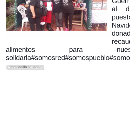
Guerr
al d
puest
Navid
dona
reca
alimentos para nues
solidaria#somosred#somospueblo#somo
mercadillo solidario