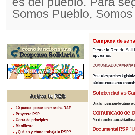
es del pueblo. Para se
Somos Pueblo, Somos 
Campaña de sensib
Desde la Red de Solid
apuestas.
COMUNICADO CAMPAÑA 
Pese a los parches legislati
básicos necesarios
en sus 
Solidaridad vs Ca
Activa tu RED
Una lismosna puede calmar algu
10 pasos: poner en marcha RSP
Comunicado de la 
Proyecto RSP
Carta de principios
Por el derecho a una vida digna.
Manifiesto
Documental RSP "Un 
¿Qué es y cómo trabaja la RSP?