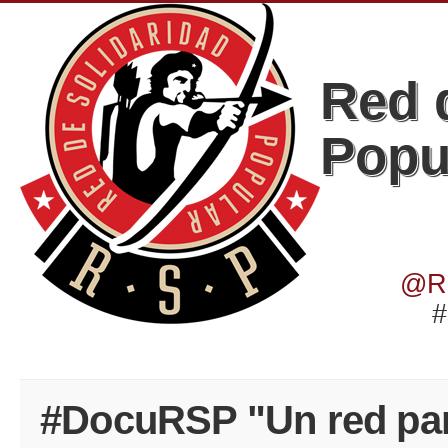
Red 
Popu
@Re
#s
#DocuRSP "Un red para