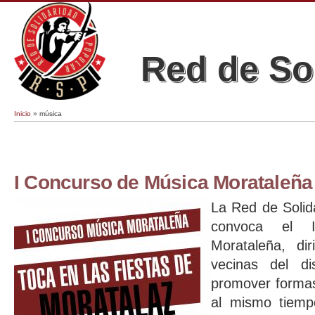
Red de So
Inicio
» música
Se encuentra usted aquí
I Concurso de Música Morataleña
La Red de Solid
convoca el 
Morataleña, dir
vecinas del di
promover formas
al mismo tiemp