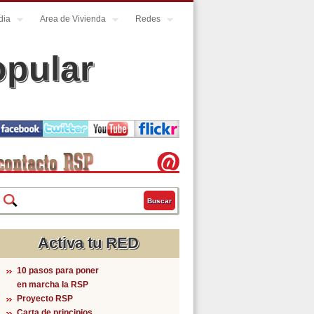
dia
Area de Vivienda
Redes
opular
Buscar
Formulario de búsqueda
Activa tu RED
10 pasos para poner
en marcha la RSP
Proyecto RSP
Carta de principios