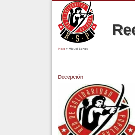
Red
Inicio
» Miguel Servet
Se encuentra usted aquí
Decepción