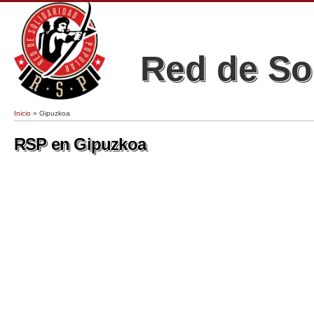
Red de So
Inicio
» Gipuzkoa
Se encuentra usted aquí
RSP en Gipuzkoa