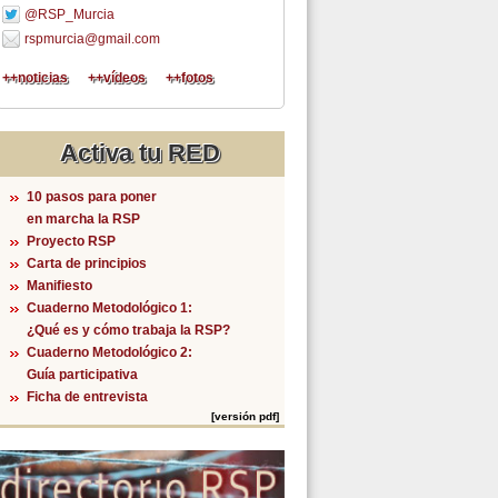
@RSP_Murcia
rspmurcia@gmail.com
++noticias
++vídeos
++fotos
Activa tu RED
10 pasos para poner
en marcha la RSP
Proyecto RSP
Carta de principios
Manifiesto
Cuaderno Metodológico 1:
¿Qué es y cómo trabaja la RSP?
Cuaderno Metodológico 2:
Guía participativa
Ficha de entrevista
[versión pdf]