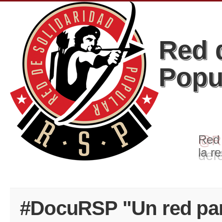
Red 
Popu
@Re
def
#DocuRSP "Un red para