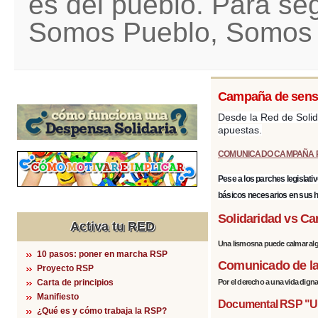
es del pueblo. Para se
Somos Pueblo, Somos 
Campaña de sensib
Desde la Red de Solid
apuestas.
COMUNICADO CAMPAÑA 
Pese a los parches legislati
básicos necesarios
en sus 
Solidaridad vs Ca
Activa tu RED
Una lismosna puede calmar algu
10 pasos: poner en marcha RSP
Comunicado de la 
Proyecto RSP
Carta de principios
Por el derecho a una vida digna.
Manifiesto
Documental RSP "Un 
¿Qué es y cómo trabaja la RSP?