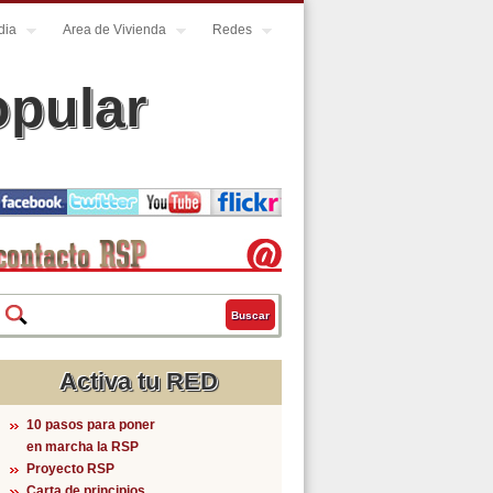
dia
Area de Vivienda
Redes
opular
Buscar
Formulario de búsqueda
Activa tu RED
10 pasos para poner
en marcha la RSP
Proyecto RSP
Carta de principios