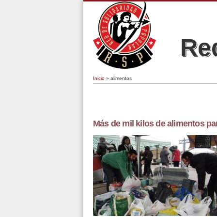
Red
Inicio
» alimentos
Se encuentra usted aquí
Más de mil kilos de alimentos p