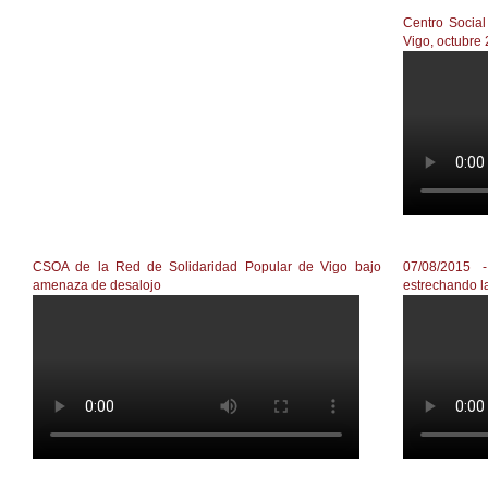
Centro Socia
Vigo, octubre
CSOA RSP
CSOA de la Red de Solidaridad Popular de Vigo bajo
07/08/2015 
amenaza de desalojo
estrechando l
Tres activistas de la R.S.P. de Vigo hablan del CSOA
El Ayunta
Solidarid