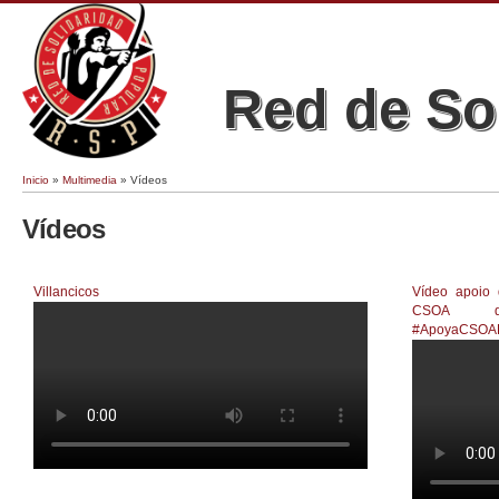
Red de So
Inicio
»
Multimedia
» Vídeos
Se encuentra usted aquí
Vídeos
Páginas
Villancicos
Vídeo apoio
CSOA de
La mujer va caminando, va caminando solita...
#ApoyaCSOA
CSOA RSP