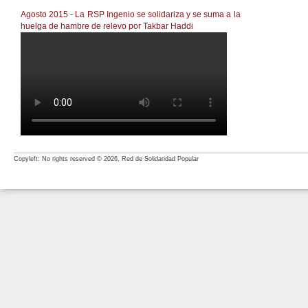
Agosto 2015 - La RSP Ingenio se solidariza y se suma a la
huelga de hambre de relevo por Takbar Haddi
LA RSP INGENIO SE SOLIDARIZA Y SE SUMA A L
Copyleft: No rights reserved © 2026, Red de Solidaridad Popular