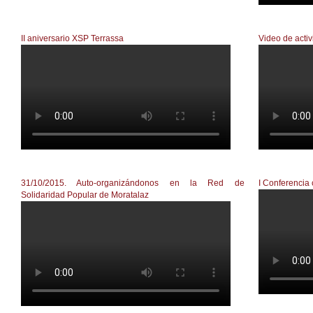
II aniversario XSP Terrassa
Video de acti
II aniversari Xarxa de Solidaritat Popular de Terrassa
Document
31/10/2015. Auto-organizándonos en la Red de
I Conferencia
Solidaridad Popular de Moratalaz
Conferenc
Auto-organizándonos en el Red. Sábado 31. ¡NO 