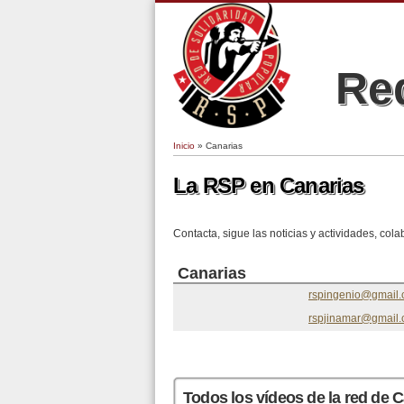
Red
Inicio
» Canarias
Se encuentra usted aquí
La RSP en Canarias
Contacta, sigue las noticias y actividades, col
Canarias
rspingenio@gmail
rspjinamar@gmail
Páginas
Todos los vídeos de la red de 