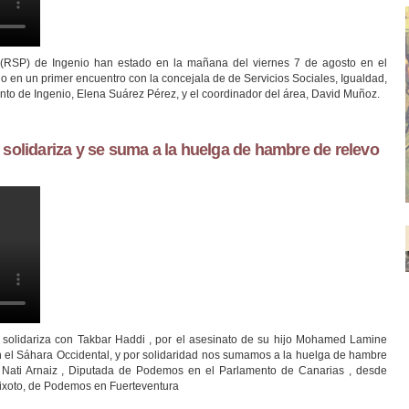
(RSP) de Ingenio han estado en la mañana del viernes 7 de agosto en el
do en un primer encuentro con la concejala de de Servicios Sociales, Igualdad,
nto de Ingenio, Elena Suárez Pérez, y el coordinador del área, David Muñoz.
solidariza y se suma a la huelga de hambre de relevo
ZA Y SE SUMA A LA HUELGA DE HAMBRE DE RELEVO 
 solidariza con Takbar Haddi , por el asesinato de su hijo Mohamed Lamine
 el Sáhara Occidental, y por solidaridad nos sumamos a la huelga de hambre
Nati Arnaiz , Diputada de Podemos en el Parlamento de Canarias , desde
Peixoto, de Podemos en Fuerteventura