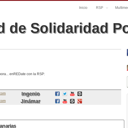
Inicio
RSP
Multime
 de Solidaridad P
abora... enREDate con la RSP:
Ingenio
.com
Jinámar
.com
Canarias