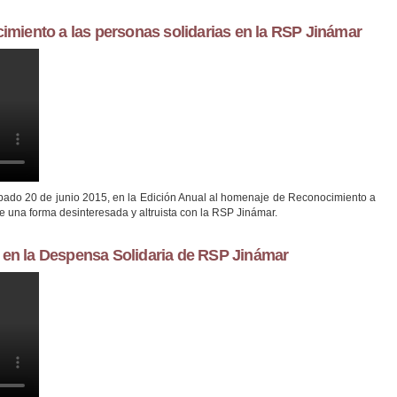
ocimiento a las personas solidarias en la RSP Jinámar
TO A LAS PERSONAS SOLIDARIAS
 sábado 20 de junio 2015, en la Edición Anual al homenaje de Reconocimiento a
e una forma desinteresada y altruista con la RSP Jinámar.
o en la Despensa Solidaria de RSP Jinámar
UALQUIERA DE REPARTO