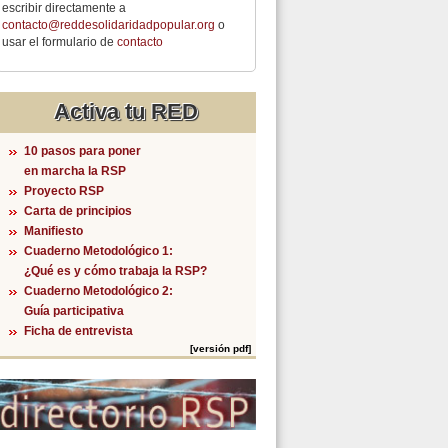
escribir directamente a
contacto@reddesolidaridadpopular.org
o
usar el formulario de
contacto
Activa tu RED
10 pasos para poner
en marcha la RSP
Proyecto RSP
Carta de principios
Manifiesto
Cuaderno Metodológico 1:
¿Qué es y cómo trabaja la RSP?
Cuaderno Metodológico 2:
Guía participativa
Ficha de entrevista
[versión pdf]
 de Ingenio