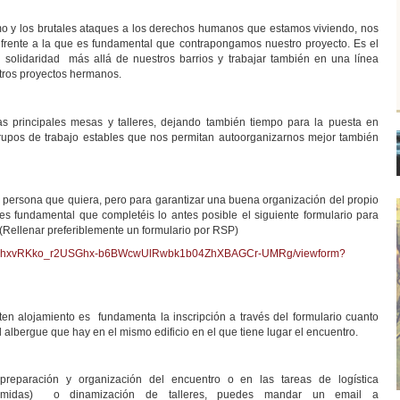
y los brutales ataques a los derechos humanos que estamos viviendo, nos
frente a la que es fundamental que contrapongamos nuestro proyecto. Es el
solidaridad más allá de nuestros barrios y trabajar también en una línea
otros proyectos hermanos.
as principales mesas y talleres, dejando también tiempo para la puesta en
rupos de trabajo estables que nos permitan autoorganizarnos mejor también
da persona que quiera, pero para garantizar una buena organización del propio
es fundamental que completéis lo antes posible el siguiente formulario para
(Rellenar preferiblemente un formulario por RSP)
QLSf_ghxvRKko_r2USGhx-b6BWcwUlRwbk1b04ZhXBAGCr-UMRg/viewform?
n alojamiento es fundamenta la inscripción a través del formulario cuanto
albergue que hay en el mismo edificio en el que tiene lugar el encuentro.
 preparación y organización del encuentro o en las tareas de logística
comidas) o dinamización de talleres, puedes mandar un email a