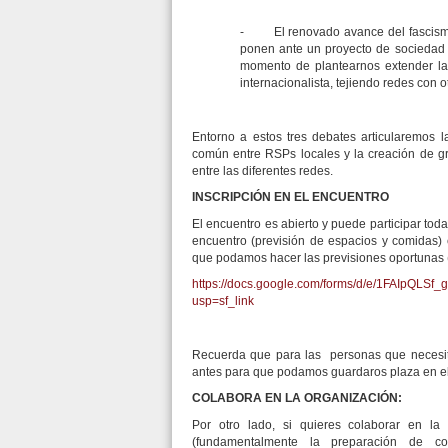
- El renovado avance del fascismo 
ponen ante un proyecto de sociedad 
momento de plantearnos extender la 
internacionalista, tejiendo redes con 
Entorno a estos tres debates articularemos l
común entre RSPs locales y la creación de g
entre las diferentes redes.
INSCRIPCIÓN EN EL ENCUENTRO
El encuentro es abierto y puede participar to
encuentro (previsión de espacios y comidas) 
que podamos hacer las previsiones oportunas 
https://docs.google.com/forms/d/e/1FAIp
usp=sf_link
Recuerda que para las personas que necesite
antes para que podamos guardaros plaza en el 
COLABORA EN LA ORGANIZACIÓN:
Por otro lado, si quieres colaborar en la
(fundamentalmente la preparación de 