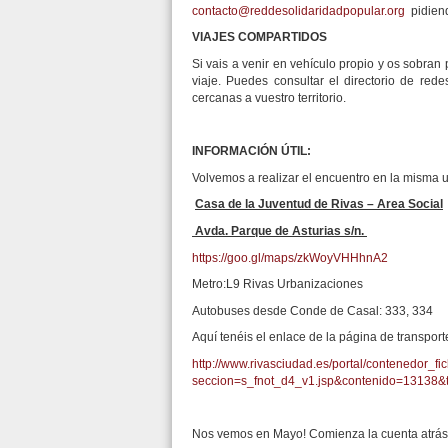
contacto@reddesolidaridadpopular.org
pidiend
VIAJES COMPARTIDOS
Si vais a venir en vehículo propio y os sobra
viaje. Puedes consultar el directorio de re
cercanas a vuestro territorio.
INFORMACIÓN ÚTIL:
Volvemos a realizar el encuentro en la misma u
Casa de la Juventud de Rivas – Area Social
Avda. Parque de Asturias s/n.
https://goo.gl/maps/zkWoyVHHhnA2
Metro:L9 Rivas Urbanizaciones
Autobuses desde Conde de Casal: 333, 334
Aquí tenéis el enlace de la página de transpor
http://www.rivasciudad.es/portal/contenedor_fi
seccion=s_fnot_d4_v1.jsp&contenido=13138
Nos vemos en Mayo! Comienza la cuenta atrás