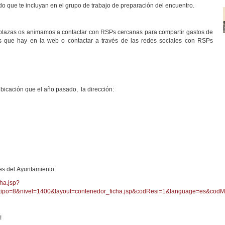
o que te incluyan en el grupo de trabajo de preparación del encuentro.
n plazas os animamos a contactar con RSPs cercanas para compartir gastos de
des que hay en la web o contactar a través de las redes sociales con RSPs
bicación que el año pasado, la dirección:
tes del Ayuntamiento:
cha.jsp?
&tipo=8&nivel=1400&layout=contenedor_ficha.jsp&codResi=1&language=es&c
!