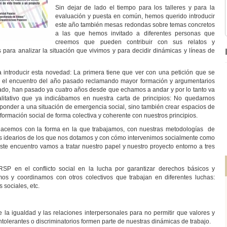
Sin dejar de lado el tiempo para los talleres y para la
evaluación y puesta en común, hemos querido introducir
este año también mesas redondas sobre temas concretos
a las que hemos invitado a diferentes personas que
creemos que pueden contribuir con sus relatos y
para analizar la situación que vivimos y para decidir dinámicas y líneas de
introducir esta novedad: La primera tiene que ver con una petición que se
nte el encuentro del año pasado reclamando mayor formación y argumentarios
lado, han pasado ya cuatro años desde que echamos a andar y por lo tanto va
litativo que ya indicábamos en nuestra carta de principios: No quedarnos
esponder a una situación de emergencia social, sino también crear espacios de
ormación social de forma colectiva y coherente con nuestros principios.
 hacemos con la forma en la que trabajamos, con nuestras metodologías de
los idearios de los que nos dotamos y con cómo intervenimos socialmente como
ste encuentro vamos a tratar nuestro papel y nuestro proyecto entorno a tres
 el conflicto social en la lucha por garantizar derechos básicos y
s y coordinamos con otros colectivos que trabajan en diferentes luchas:
 sociales, etc.
igualdad y las relaciones interpersonales para no permitir que valores y
tolerantes o discriminatorios formen parte de nuestras dinámicas de trabajo.