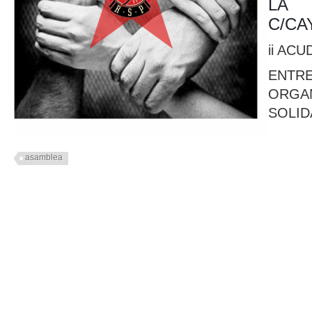
LA 
C/CA
ii ACU
ENT
OR
SOLID
asamblea