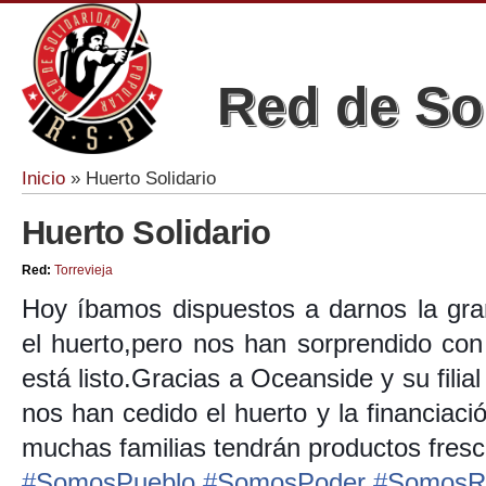
Red de So
Inicio
» Huerto Solidario
Se encuentra usted aquí
Huerto Solidario
Red:
Torrevieja
Hoy íbamos dispuestos a darnos la gra
el huerto,pero nos han sorprendido co
está listo.Gracias a Oceanside y su fili
nos han cedido el huerto y la financiaci
muchas familias tendrán productos fresc
#
SomosPueblo
#
SomosPoder
#
SomosR