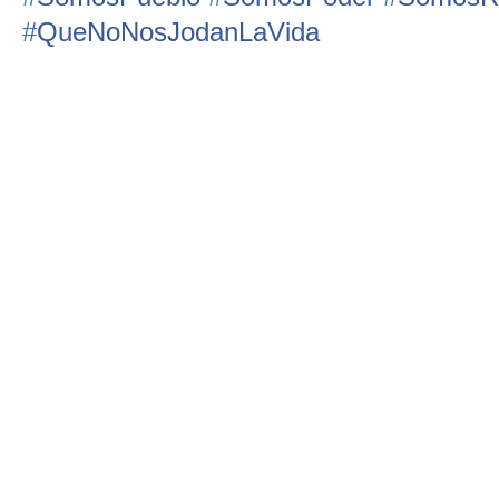
#
QueNoNosJodanLaVida