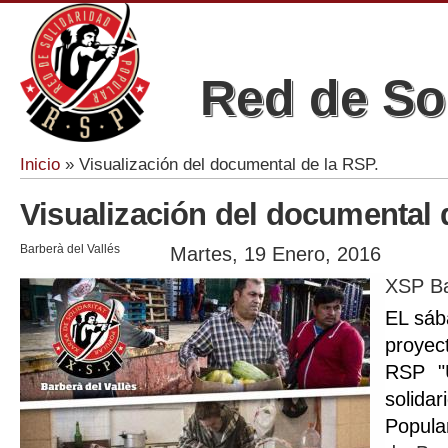
Red de So
Inicio
» Visualización del documental de la RSP.
Se encuentra usted aquí
Visualización del documental 
Barberà del Vallés
Martes, 19 Enero, 2016
XSP Ba
EL sáb
proyec
RSP "U
solidar
Popul