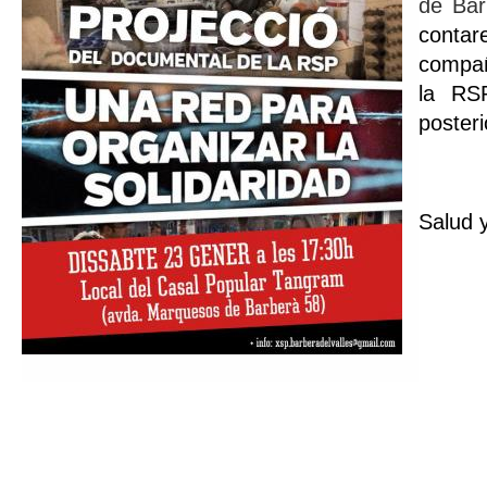
de Bar
contar
compañ
la RS
poster
Salud y