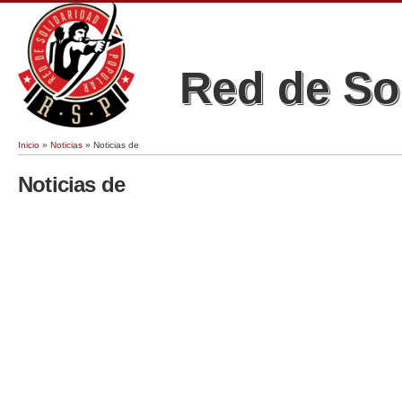
Red de So
Inicio
»
Noticias
» Noticias de
Se encuentra usted aquí
Noticias de