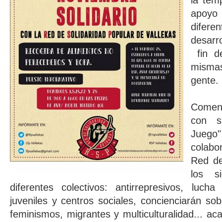
la tem
apoyo
difere
desarr
fin de
misma
gente.
Comenz
con s
Jueg
colabo
Red de
los s
diferentes colectivos: antirrepresivos, luch
juveniles y centros sociales, concienciarán sob
feminismos, migrantes y multiculturalidad... a