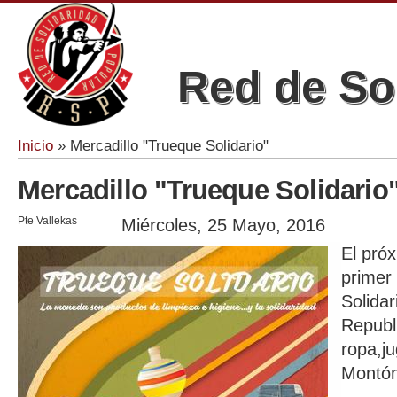
Red de So
Inicio
» Mercadillo "Trueque Solidario"
Se encuentra usted aquí
Mercadillo "Trueque Solidario
Pte Vallekas
Miércoles, 25 Mayo, 2016
El pró
prime
Solida
Republ
ropa,j
Montón