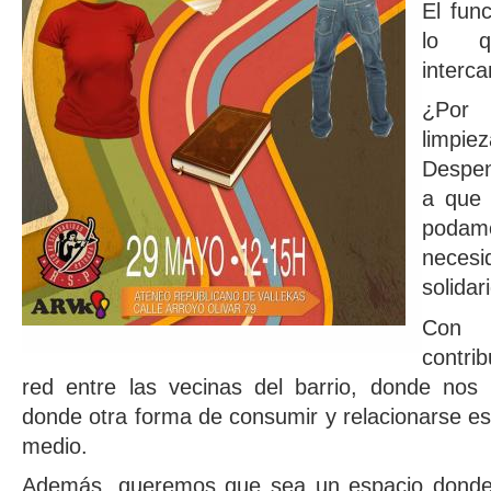
El func
lo q
interc
¿Por 
limpiez
Despen
a que 
podam
nece
solida
Con 
contrib
red entre las vecinas del barrio, donde no
donde otra forma de consumir y relacionarse es 
medio.
Además, queremos que sea un espacio donde 