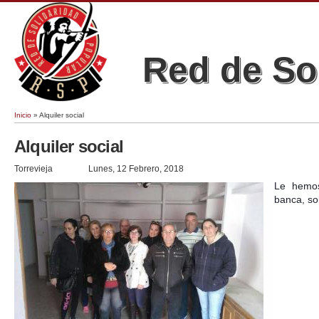
Red de So
Inicio
» Alquiler social
Se encuentra usted aquí
Alquiler social
Torrevieja
Lunes, 12 Febrero, 2018
Le hemos 
banca, so