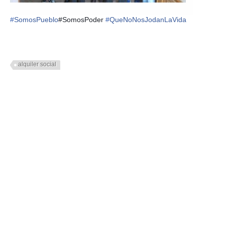
#
SomosPueblo
#SomosPoder
#
QueNoNosJodanLaVida
alquiler social